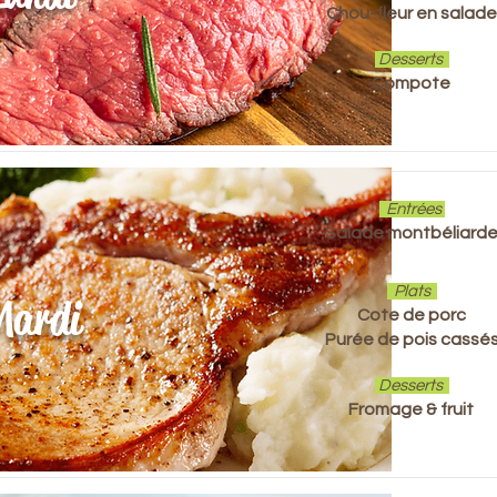
Chou-fleur en salade
Desserts
Compote
Entrées
Salade montbéliard
Plats
Mardi
Cote de porc
Purée de pois cassé
Desserts
Fromage & fruit