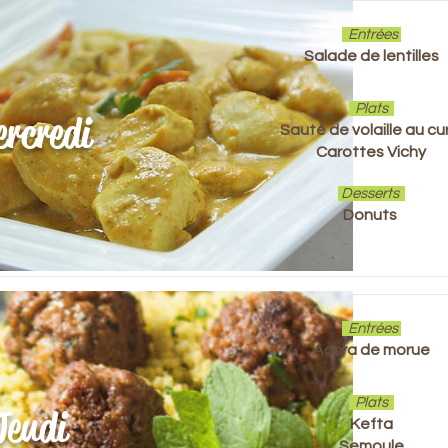
Entrées
Salade de lentilles
Plats
rcredi
Sauté de volaille au cu
Carottes Vichy
Desserts
Donuts
Entrées
Accra de morue
Plats
Jeudi
Kefta
Semoule