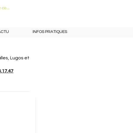
 connecter
ACTU
INFOS PRATIQUES
lles, Lugos et
.
6.17.47