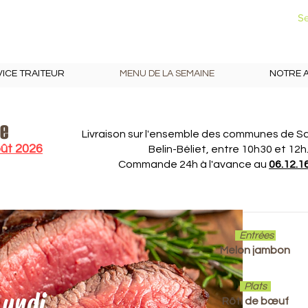
06 12 16 17 47
Se
ICE TRAITEUR
MENU DE LA SEMAINE
NOTRE 
ne
Livraison sur l'ensemble des communes de Sa
oût 2026
Belin-Béliet, entre 10h30 et 12h
Commande 24h à l'avance au
06.12.1
Entrées
Melon jambon
Plats
Lundi
Rôti de bœuf