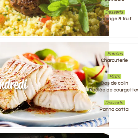
Desserts
Fromage & fruit
Entrées
Charcuterie
Plats
ndredi
Dos de colin
Poêlée de courgette
Desserts
Panna cotta