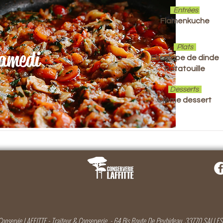
Entrées
Flamenkuche
Plats
amedi
Escalope de dinde
Ratatouille
Desserts
Crème dessert
Conservie LAFFITTE - Traiteur & Conserverie. -
64 Bis Route De Peybideau. 33770 SALLES